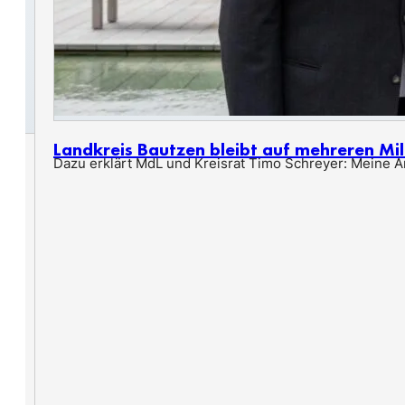
Landkreis Bautzen bleibt auf mehreren Mil
Dazu erklärt MdL und Kreisrat Timo Schreyer: Meine An