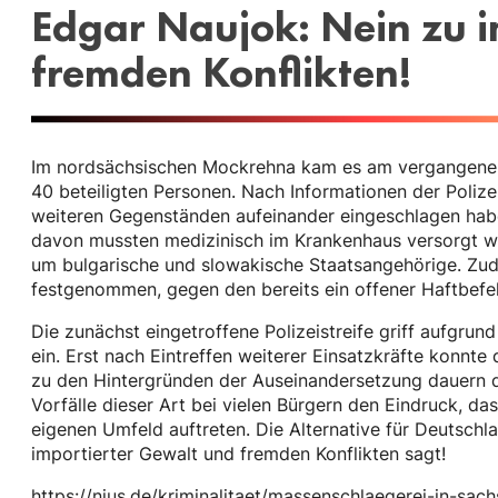
Edgar Naujok: Nein zu 
fremden Konflikten!
Im nordsächsischen Mockrehna kam es am vergangenen
40 beteiligten Personen. Nach Informationen der Polizei
weiteren Gegenständen aufeinander eingeschlagen habe
davon mussten medizinisch im Krankenhaus versorgt w
um bulgarische und slowakische Staatsangehörige. Zud
festgenommen, gegen den bereits ein offener Haftbefeh
Die zunächst eingetroffene Polizeistreife griff aufgrun
ein. Erst nach Eintreffen weiterer Einsatzkräfte konnte
zu den Hintergründen der Auseinandersetzung dauern d
Vorfälle dieser Art bei vielen Bürgern den Eindruck, d
eigenen Umfeld auftreten. Die Alternative für Deutschla
importierter Gewalt und fremden Konflikten sagt!
https://nius.de/kriminalitaet/massenschlaegerei-in-s