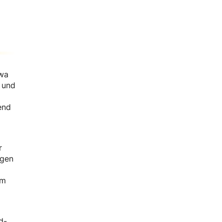
twa
n und
end
r
ngen
em
d-