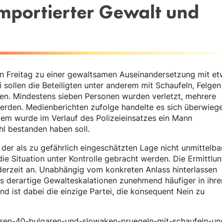
importierter Gewalt und
 Freitag zu einer gewaltsamen Auseinandersetzung mit e
 sollen die Beteiligten unter anderem mit Schaufeln, Felge
n. Mindestens sieben Personen wurden verletzt, mehrere
erden. Medienberichten zufolge handelte es sich überwieg
em wurde im Verlauf des Polizeieinsatzes ein Mann
l bestanden haben soll.
d der als zu gefährlich eingeschätzten Lage nicht unmittelba
 die Situation unter Kontrolle gebracht werden. Die Ermittlu
erzeit an. Unabhängig vom konkreten Anlass hinterlassen
ass derartige Gewalteskalationen zunehmend häufiger in ihr
nd ist dabei die einzige Partei, die konsequent Nein zu
achsen-40-bulgaren-und-slowaken-pruegeln-mit-schaufeln-un