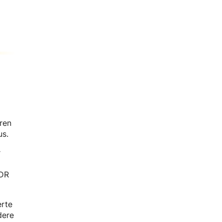
ren
us.
r
DDR
erte
dere