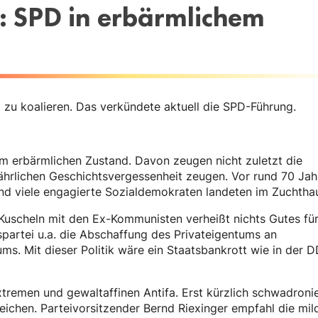
i: SPD in erbärmlichem
i zu koalieren. Das verkündete aktuell die SPD-Führung.
em erbärmlichen Zustand. Davon zeugen nicht zuletzt die
fährlichen Geschichtsvergessenheit zeugen. Vor rund 70 Jah
d viele engagierte Sozialdemokraten landeten im Zuchtha
Kuscheln mit den Ex-Kommunisten verheißt nichts Gutes fü
spartei u.a. die Abschaffung des Privateigentums an
s. Mit dieser Politik wäre ein Staatsbankrott wie in der 
xtremen und gewaltaffinen Antifa. Erst kürzlich schwadroni
Reichen. Parteivorsitzender Bernd Riexinger empfahl die mil