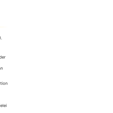
).
der
an
tion
elei