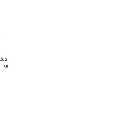
das
 für