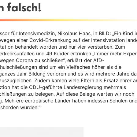
 falsch!
ssor für Intensivmedizin, Nikolaus Haas, in BILD: „Ein Kind i
 wegen einer Covid-Erkrankung auf der Intensivstation lande
vstation behandelt worden und nur vier verstarben. Zum
 Verkehrsunfällen und 49 Kinder ertrinken.„Immer mehr Expe
wegen Corona zu schließen“, erklärt der AfD-
ulschließungen sind um ein Vielfaches höher als die
 ganzes Jahr Bildung verloren und es wird mehrere Jahre d
 auszugleichen. Zudem kamen viele Eltern als Ersatzlehrer a
aktion hat die CDU-geführte Landesregierung mehrmals
schließungen zu belegen. Auf diese Belege warten wir noch
g. Mehrere europäische Länder haben indessen Schulen un
nsherden wurden.“