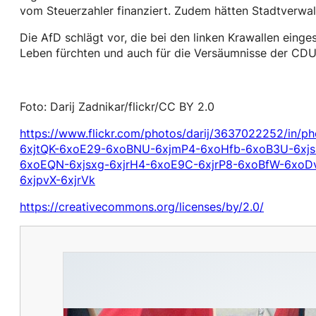
vom Steuerzahler finanziert. Zudem hätten Stadtverw
Die AfD schlägt vor, die bei den linken Krawallen eing
Leben fürchten und auch für die Versäumnisse der CDU-
Foto: Darij Zadnikar/flickr/CC BY 2.0
https://www.flickr.com/photos/darij/3637022252/i
6xjtQK-6xoE29-6xoBNU-6xjmP4-6xoHfb-6xoB3U-6xjsM
6xoEQN-6xjsxg-6xjrH4-6xoE9C-6xjrP8-6xoBfW-6xoD
6xjpvX-6xjrVk
https://creativecommons.org/licenses/by/2.0/