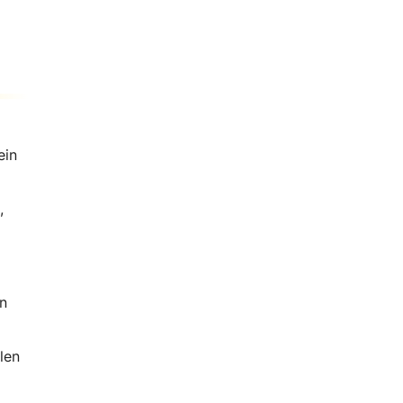
ein
,
n
len