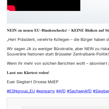
𝐍𝐄𝐈𝐍 𝐳𝐮 𝐧𝐞𝐮𝐞𝐧 𝐄𝐔-𝐁𝐥𝐚𝐧𝐤𝐨𝐬𝐜𝐡𝐞𝐜𝐤𝐬! – 𝐊𝐄𝐈𝐍𝐄 𝐑𝐢𝐬𝐢𝐤𝐞𝐧 𝐚𝐮𝐟 𝐒𝐭𝐞𝐮
„Herr Präsident, verehrte Kollegen – die Bürger haben d
Wir sagen JA zu weniger Bürokratie, aber NEIN zu riska
Souveräne Nationen statt Brüsseler Zentralbank-Politik!
Wenn ihr mehr von solchen Berichten wollt – abonniert j
𝐋𝐚𝐬𝐬𝐭 𝐮𝐧𝐬 𝐊𝐥𝐚𝐫𝐭𝐞𝐱𝐭 𝐫𝐞𝐝𝐞𝐧!
Euer Siegbert Droese MdEP
#ESNgroup_EU
#esnparty
#AfD
#SachsenAfD
#Siegbe