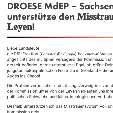
DROESE MdEP – Sachsen 
unterstütze den 𝐌𝐢𝐬𝐬𝐭𝐫𝐚𝐮𝐞𝐧𝐬
𝐋𝐞𝐲𝐞𝐧!
Liebe Landsleute,
die PfE-Fraktion (𝑃𝑎𝑡𝑟𝑖𝑜𝑡𝑒𝑛 𝑓ü𝑟 𝐸𝑢𝑟𝑜𝑝𝑎) hat 𝑒𝑖𝑛𝑒𝑛 𝑀𝑖ß𝑡𝑟𝑎𝑢𝑒𝑛𝑠𝑎
angesichts des multiplen Versagens der Kommission und
derzeit befindet, gerne unterstütze! Egal, ob grüne De
jüngsten außenpolitischen Fehltritte in Grönland – di
Auges ins Chaos!
Die Problemverursacher und Lösungsverweigerer von d
der Kommission unter von der Leyen verkaufen uns ihre fa
politischen Schwäche und klima-ideologischen Verbohrt
Deshalb unterstützen ich das Misstrauensvotum voll und
Kommission geht!