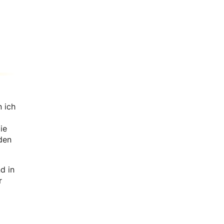
den ich
ie
den
d in
r