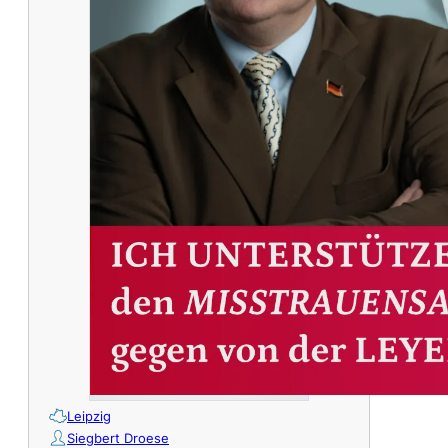
Leipzig
Siegbert Droese