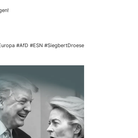
gen!
Europa #AfD #ESN #SiegbertDroese