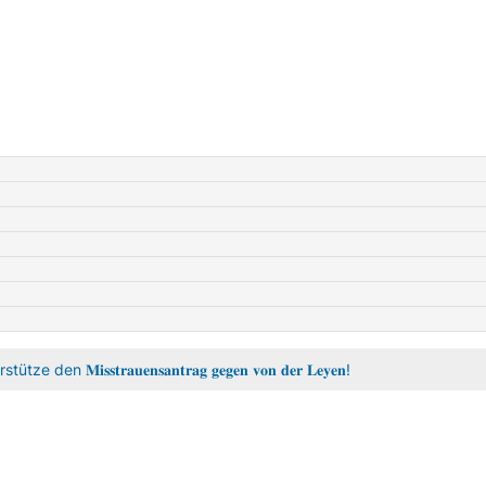
𝐬𝐭𝐫𝐚𝐮𝐞𝐧𝐬𝐚𝐧𝐭𝐫𝐚𝐠 𝐠𝐞𝐠𝐞𝐧 𝐯𝐨𝐧 𝐝𝐞𝐫 𝐋𝐞𝐲𝐞𝐧!