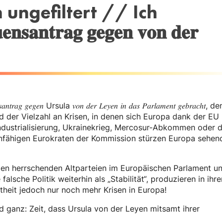
ungefiltert // Ich
𝐚𝐧𝐭𝐫𝐚𝐠 𝐠𝐞𝐠𝐞𝐧 𝐯𝐨𝐧 𝐝𝐞𝐫
𝑡𝑟𝑎𝑔 𝑔𝑒𝑔𝑒𝑛 Ursula 𝑣𝑜𝑛 𝑑𝑒𝑟 𝐿𝑒𝑦𝑒𝑛 𝑖𝑛 𝑑𝑎𝑠 𝑃𝑎𝑟𝑙𝑎𝑚𝑒𝑛𝑡 𝑔𝑒𝑏𝑟𝑎𝑐ℎ𝑡, 
 der Vielzahl an Krisen, in denen sich Europa dank der EU
industrialisierung, Ukrainekrieg, Mercosur-Abkommen oder d
e unfähigen Eurokraten der Kommission stürzen Europa sehen
en herrschenden Altparteien im Europäischen Parlament un
lsche Politik weiterhin als „Stabilität“, produzieren in ihre
heit jedoch nur noch mehr Krisen in Europa!
 ganz: Zeit, dass Ursula von der Leyen mitsamt ihrer