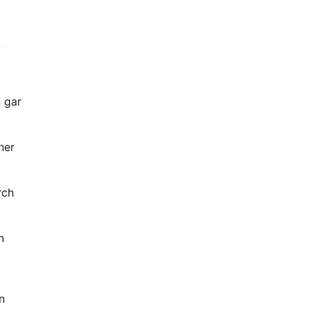
n gar
ner
rch
n
n