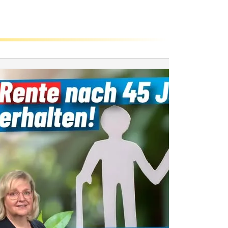
CO2 – Wa
neue wis
Erkenntni
Seit 1980 f
Deutschland