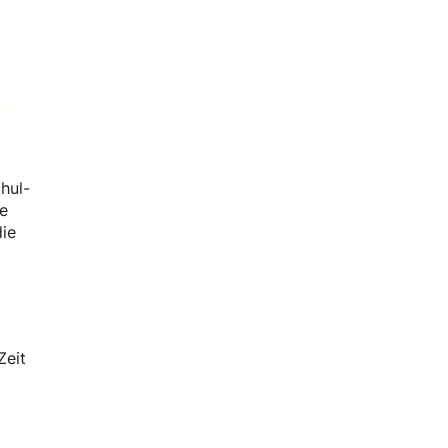
hul-
e
die
Zeit