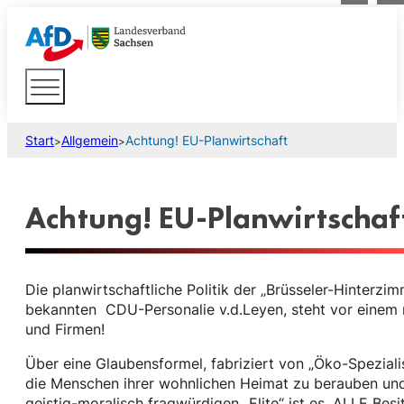
Start
Allgemein
Achtung! EU-Planwirtschaft
>
>
Achtung! EU-Planwirtschaf
Die planwirtschaftliche Politik der „Brüsseler-Hinterzi
bekannten CDU-Personalie v.d.Leyen, steht vor einem n
und Firmen!
Über eine Glaubensformel, fabriziert von „Öko-Spezialis
die Menschen ihrer wohnlichen Heimat zu berauben und s
geistig-moralisch fragwürdigen „Elite“ ist es, ALLE Besi