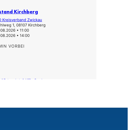
stand Kirchberg
Infostand
D Kreisverband Zwickau
Erzgebirgs
hlweg 1, 08107 Kirchberg
Hauptstra
.08.2026 • 11:00
31.07.2026
.08.2026 • 14:00
31.07.2026
MIN VORBEI
TERMIN V
 »
Route »
Datenschutz & AGB – Google
Datens