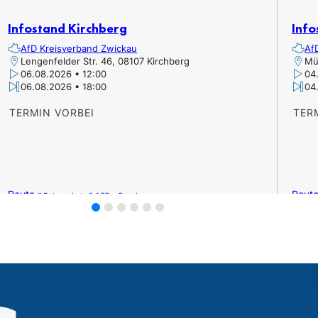
Infostand Kirchberg
Info
AfD Kreisverband Zwickau
Af
Lengenfelder Str. 46, 08107 Kirchberg
Mü
06.08.2026 • 12:00
04
06.08.2026 • 18:00
04
TERMIN VORBEI
TER
Route »
Route
Datenschutz & AGB – Google