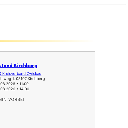
stand Kirchberg
Infostand
D Kreisverband Zwickau
Erzgebirgs
hlweg 1, 08107 Kirchberg
Hauptstra
.08.2026 • 11:00
31.07.2026
.08.2026 • 14:00
31.07.2026
MIN VORBEI
TERMIN V