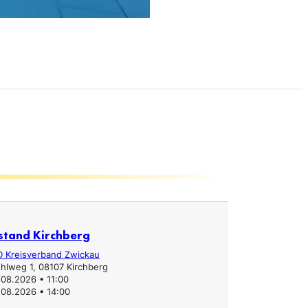
stand Kirchberg
Infostand
D Kreisverband Zwickau
Erzgebirgs
hlweg 1, 08107 Kirchberg
Hauptstra
.08.2026 • 11:00
31.07.2026
.08.2026 • 14:00
31.07.2026