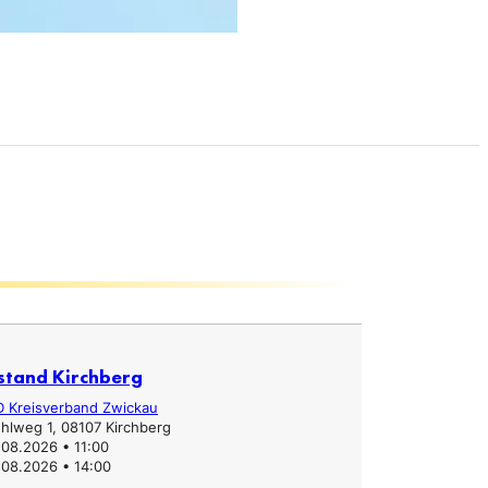
stand Kirchberg
Infostand
D Kreisverband Zwickau
Erzgebirgs
hlweg 1, 08107 Kirchberg
Hauptstra
.08.2026 • 11:00
31.07.2026
.08.2026 • 14:00
31.07.2026