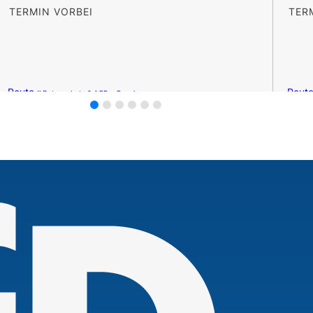
TERMIN VORBEI
TER
Route »
Route
Datenschutz & AGB – Google