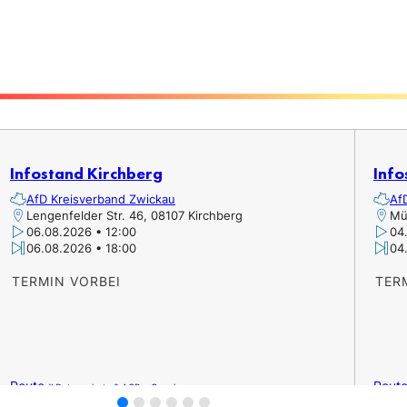
Infostand Kirchberg
Info
AfD Kreisverband Zwickau
Af
Lengenfelder Str. 46, 08107 Kirchberg
Mü
06.08.2026 • 12:00
04
06.08.2026 • 18:00
04
TERMIN VORBEI
TER
Route »
Route
Datenschutz & AGB – Google