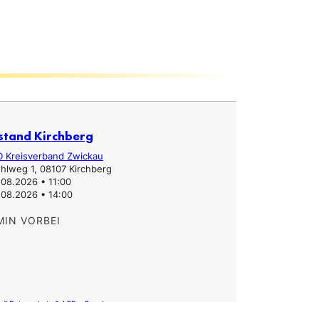
stand Kirchberg
Infostand
D Kreisverband Zwickau
Erzgebirgs
hlweg 1, 08107 Kirchberg
Hauptstra
.08.2026 • 11:00
31.07.2026
.08.2026 • 14:00
31.07.2026
MIN VORBEI
TERMIN V
 »
Route »
Datenschutz & AGB – Google
Datens