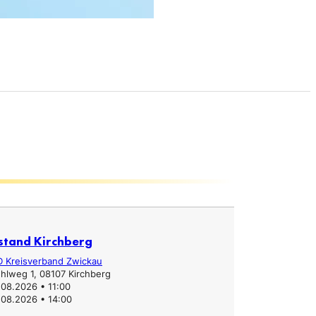
stand Kirchberg
Infostand
D Kreisverband Zwickau
Erzgebirgs
hlweg 1, 08107 Kirchberg
Hauptstra
.08.2026 • 11:00
31.07.2026
.08.2026 • 14:00
31.07.2026