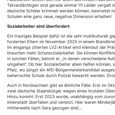
Tatverdächtigen sind gerade einmal 11! Leider vergaß 
deutsche Schüler kriminell werden können, bestreitet 
Schulen eine ganz neue, negative Dimension erhalten!
Sozialarbeiter sind überfordert
Ein trauriges Beispiel dafür ist die sehr multikulturel
forderten Eltern im November 2025 in einem Brandbrief 
Im eingangs zitierten LVZ-Artikel wird kleinlaut der Prä
brauchen mehr Schulsozialarbeiter. Sie können Konflikt
in solchen Fällen, betont er, „in denen verschiedene Kul
umgehen“. Ob hier Sozialarbeiter allein helfen können, 
Pfalz, wo jüngst ein AfD-Bürgermeisterkandidat ausges
beherrschte Schule durch Polizei bewacht werden. Dro
Auch in Nordsachsen gibt es ähnliche Fälle: Erst im Ok
zwei deutsche Staatsbürger wegen eines brutalen Überf
Hinzu kommt: Erst 2023 wurde, unabhängig vom zuvor be
Innenstadt überfallen und verletzt. Hier waren Minderjäh
mittlerweile nach Gera gezogen sind…