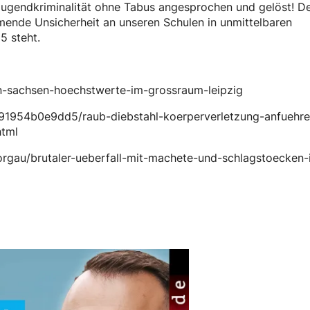
Jugendkriminalität ohne Tabus angesprochen und gelöst! D
hmende Unsicherheit an unseren Schulen in unmittelbaren
5 steht.
-in-sachsen-hoechstwerte-im-grossraum-leipzig
91954b0e9dd5/raub-diebstahl-koerperverletzung-anfuehre
html
orgau/brutaler-ueberfall-mit-machete-und-schlagstoecken-