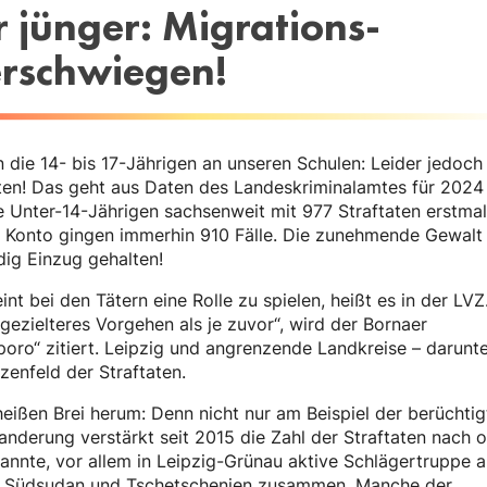
 jünger: Migrations-
rschwiegen!
n die 14- bis 17-Jährigen an unseren Schulen: Leider jedoch
taten! Das geht aus Daten des Landeskriminalamtes für 2024
ie Unter-14-Jährigen sachsenweit mit 977 Straftaten erstmal
en Konto gingen immerhin 910 Fälle. Die zunehmende Gewalt
dig Einzug gehalten!
 bei den Tätern eine Rolle zu spielen, heißt es in der LVZ
 gezielteres Vorgehen als je zuvor“, wird der Bornaer
oro“ zitiert. Leipzig und angrenzende Landkreise – darunt
enfeld der Straftaten.
heißen Brei herum: Denn nicht nur am Beispiel der berüchtig
anderung verstärkt seit 2015 die Zahl der Straftaten nach 
annte, vor allem in Leipzig-Grünau aktive Schlägertruppe 
em Südsudan und Tschetschenien zusammen. Manche der