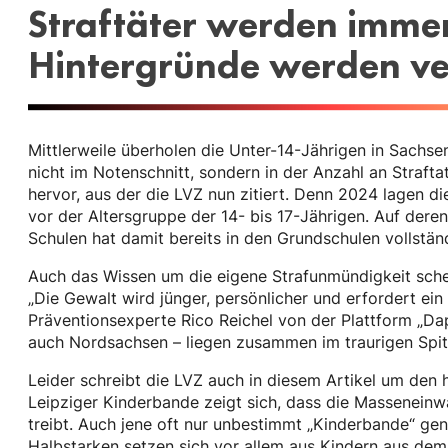
Straftäter werden immer
Hintergründe werden ve
Mittlerweile überholen die Unter-14-Jährigen in Sachse
nicht im Notenschnitt, sondern in der Anzahl an Straf
hervor, aus der die LVZ nun zitiert. Denn 2024 lagen d
vor der Altersgruppe der 14- bis 17-Jährigen. Auf der
Schulen hat damit bereits in den Grundschulen vollstän
Auch das Wissen um die eigene Strafunmündigkeit scheint
„Die Gewalt wird jünger, persönlicher und erfordert ein
Präventionsexperte Rico Reichel von der Plattform „Dap
auch Nordsachsen – liegen zusammen im traurigen Spitz
Leider schreibt die LVZ auch in diesem Artikel um den 
Leipziger Kinderbande zeigt sich, dass die Masseneinw
treibt. Auch jene oft nur unbestimmt „Kinderbande“ gen
Halbstarken setzen sich vor allem aus Kindern aus d