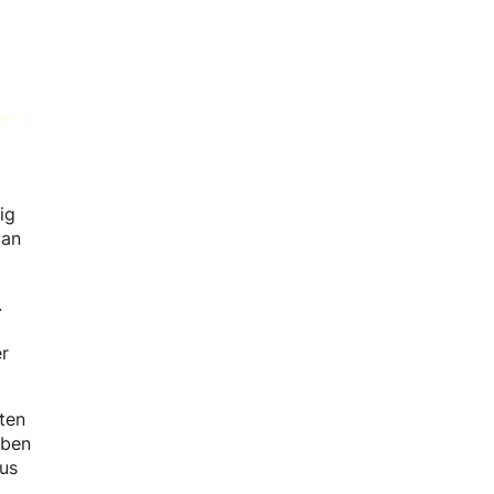
ig
 an
.
er
ten
oben
aus