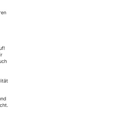
ren
uf!
ir
uch
ität
und
cht.