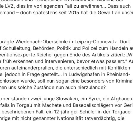
die LVZ, dies im vorliegenden Fall zu erwähnen… Dass auch
niemand – doch spätestens seit 2015 hat die Gewalt an unse
l geprägte Wiedebach-Oberschule in Leipzig-Connewitz. Dort
Schulleitung, Behörden, Politik und Polizei zum Handeln a
ventionsexperte Reichel gegen Ende des Artikels zitiert: „W
e früh erkennen und intervenieren, bevor etwas passiert.“ A
turen aufeinanderprallen, die unterschiedlich mit Konflikten
sei jedoch in Frage gestellt… In Ludwigshafen in Rheinland-
chlossen wurde, soll nun sogar eine besonders von Kriminal
hen uns solche Zustände nun auch hierzulande?
tober standen zwei junge Slowaken, ein Syrer, ein Afghane 
alls in Torgau mit Machete und Baseballschlägern vor Geri
schriebenen Fall, ein 12-jähriger Schüler in der Torgauer
rige mit nicht genannter Nationalität tatverdächtig, die