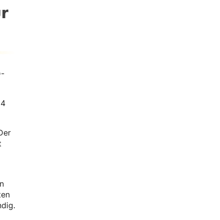
r
D-
24
Der
t
on
ten
dig.