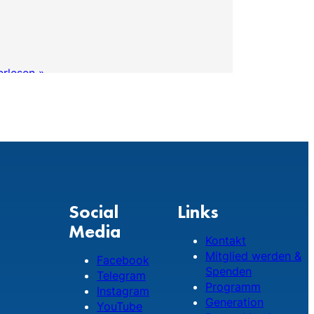
erlesen »
Weiterlese
Social
Links
Media
Kontakt
Mitglied werden &
Facebook
Spenden
Telegram
Programm
Instagram
Generation
YouTube