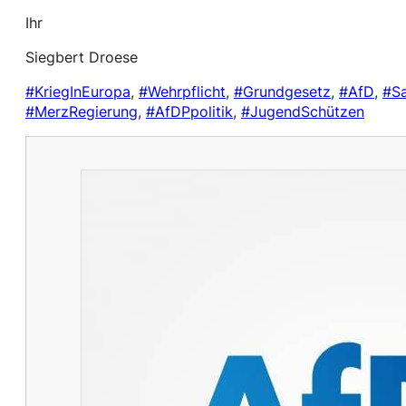
Ihr
Siegbert Droese
#KriegInEuropa
,
#Wehrpflicht
,
#Grundgesetz
,
#AfD
,
#S
#MerzRegierung
,
#AfDPpolitik
,
#JugendSchützen