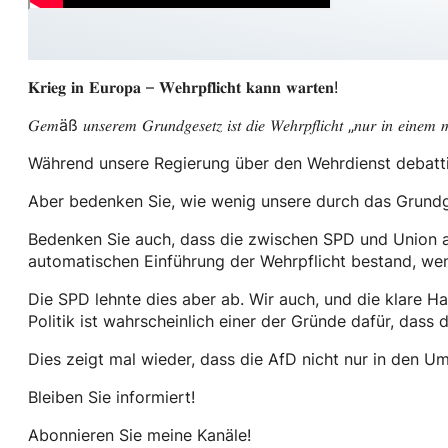
𝐊𝐫𝐢𝐞𝐠 𝐢𝐧 𝐄𝐮𝐫𝐨𝐩𝐚 – 𝐖𝐞𝐡𝐫𝐩𝐟𝐥𝐢𝐜𝐡𝐭 𝐤𝐚𝐧𝐧 𝐰𝐚𝐫𝐭𝐞𝐧!
𝐺𝑒𝑚äß 𝑢𝑛𝑠𝑒𝑟𝑒𝑚 𝐺𝑟𝑢𝑛𝑑𝑔𝑒𝑠𝑒𝑡𝑧 𝑖𝑠𝑡 𝑑𝑖𝑒 𝑊𝑒ℎ𝑟𝑝𝑓𝑙𝑖𝑐ℎ𝑡 „𝑛𝑢𝑟 𝑖𝑛 𝑒𝑖𝑛𝑒𝑚 𝑚ö
Während unsere Regierung über den Wehrdienst debattie
Aber bedenken Sie, wie wenig unsere durch das Grundg
Bedenken Sie auch, dass die zwischen SPD und Union a
automatischen Einführung der Wehrpflicht bestand, we
Die SPD lehnte dies aber ab. Wir auch, und die klare H
Politik ist wahrscheinlich einer der Gründe dafür, da
Dies zeigt mal wieder, dass die AfD nicht nur in den Umf
Bleiben Sie informiert!
Abonnieren Sie meine Kanäle!