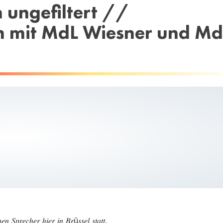
ungefiltert //
fen mit MdL Wiesner und Md
𝑐ℎ𝑒𝑛 𝑆𝑝𝑟𝑒𝑐ℎ𝑒𝑟 ℎ𝑖𝑒𝑟 𝑖𝑛 𝐵𝑟ü𝑠𝑠𝑒𝑙 𝑠𝑡𝑎𝑡𝑡.