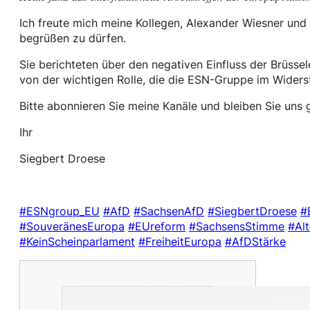
Ich freute mich meine Kollegen, Alexander Wiesner u
begrüßen zu dürfen.
Sie berichteten über den negativen Einfluss der Brüss
von der wichtigen Rolle, die die ESN-Gruppe im Widers
Bitte abonnieren Sie meine Kanäle und bleiben Sie uns
Ihr
Siegbert Droese
#ESNgroup_EU
#AfD
#SachsenAfD
#SiegbertDroese
#
#SouveränesEuropa
#EUreform
#SachsensStimme
#Al
#KeinScheinparlament
#FreiheitEuropa
#AfDStärke