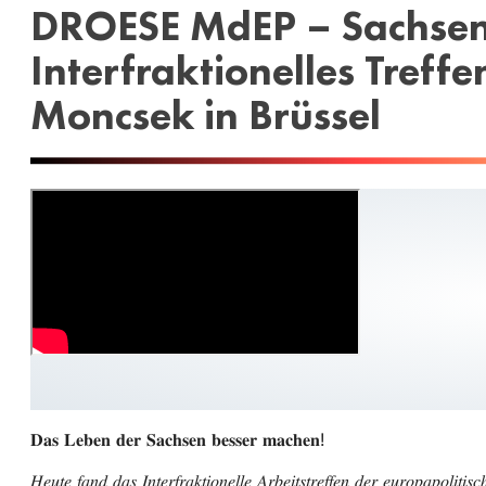
DROESE MdEP – Sachsen 
Interfraktionelles Tref
Moncsek in Brüssel
𝐃𝐚𝐬 𝐋𝐞𝐛𝐞𝐧 𝐝𝐞𝐫 𝐒𝐚𝐜𝐡𝐬𝐞𝐧 𝐛𝐞𝐬𝐬𝐞𝐫 𝐦𝐚𝐜𝐡𝐞𝐧!
𝐻𝑒𝑢𝑡𝑒 𝑓𝑎𝑛𝑑 𝑑𝑎𝑠 𝐼𝑛𝑡𝑒𝑟𝑓𝑟𝑎𝑘𝑡𝑖𝑜𝑛𝑒𝑙𝑙𝑒 𝐴𝑟𝑏𝑒𝑖𝑡𝑠𝑡𝑟𝑒𝑓𝑓𝑒𝑛 𝑑𝑒𝑟 𝑒𝑢𝑟𝑜𝑝𝑎𝑝𝑜𝑙𝑖𝑡𝑖