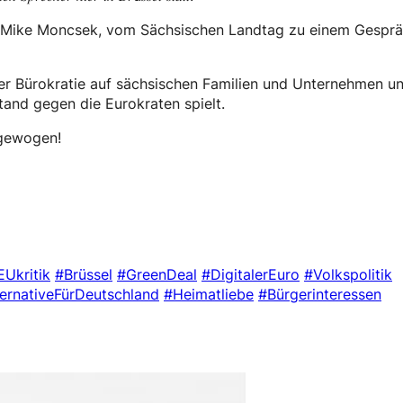
nd Mike Moncsek, vom Sächsischen Landtag zu einem Gespr
eler Bürokratie auf sächsischen Familien und Unternehmen u
tand gegen die Eurokraten spielt.
 gewogen!
EUkritik
#Brüssel
#GreenDeal
#DigitalerEuro
#Volkspolitik
ternativeFürDeutschland
#Heimatliebe
#Bürgerinteressen