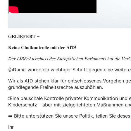
𝐆𝐄𝐋𝐈𝐄𝐅𝐄𝐑𝐓 –
𝐊𝐞𝐢𝐧𝐞 𝐂𝐡𝐚𝐭𝐤𝐨𝐧𝐭𝐫𝐨𝐥𝐥𝐞 𝐦𝐢𝐭 𝐝𝐞𝐫 𝐀𝐟𝐃!
𝐷𝑒𝑟 𝐿𝐼𝐵𝐸-𝐴𝑢𝑠𝑠𝑐ℎ𝑢𝑠𝑠 𝑑𝑒𝑠 𝐸𝑢𝑟𝑜𝑝ä𝑖𝑠𝑐ℎ𝑒𝑛 𝑃𝑎𝑟𝑙𝑎𝑚𝑒𝑛𝑡𝑠 ℎ𝑎𝑡 𝑑𝑖𝑒 𝑉𝑒𝑟𝑙ä𝑛𝑔
👍Damit wurde ein wichtiger Schritt gegen eine weite
Wir als AfD stehen klar für entschlossenes Vorgehen g
grundlegende Freiheitsrechte auszuhöhlen.
❗️Eine pauschale Kontrolle privater Kommunikation und 
Kinderschutz – aber mit zielgerichteten Maßnahmen und
➡️ Bitte unterstützen Sie unsere Politik, teilen Sie des
Ihr