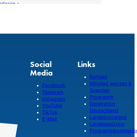
erlesen »
Weiterlese
Social
Links
Media
Kontakt
Mitglied werden &
Facebook
Spenden
Telegram
Programm
Instagram
Generation
YouTube
Deutschland
TikTok
Landesvorstand
E-Mail
Landessatzung
Programmkommisio