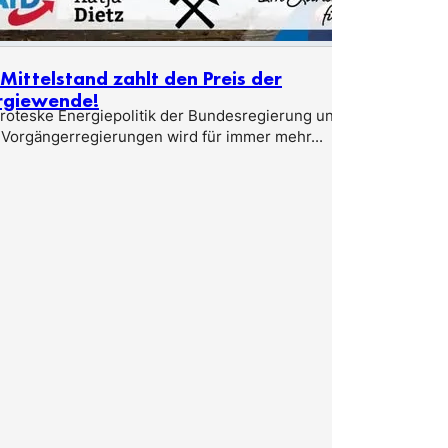
Mittelstand zahlt den Preis der
rgiewende!
groteske Energiepolitik der Bundesregierung und
 Vorgängerregierungen wird für immer mehr...
Edgar Nau
darf Deut
Eine getötet
Anschlag von