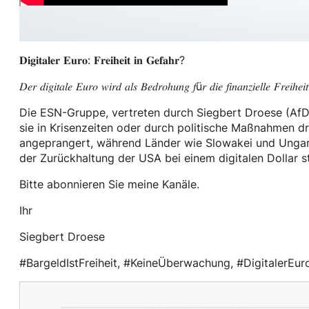
𝐃𝐢𝐠𝐢𝐭𝐚𝐥𝐞𝐫 𝐄𝐮𝐫𝐨: 𝐅𝐫𝐞𝐢𝐡𝐞𝐢𝐭 𝐢𝐧 𝐆𝐞𝐟𝐚𝐡𝐫?
𝐷𝑒𝑟 𝑑𝑖𝑔𝑖𝑡𝑎𝑙𝑒 𝐸𝑢𝑟𝑜 𝑤𝑖𝑟𝑑 𝑎𝑙𝑠 𝐵𝑒𝑑𝑟𝑜ℎ𝑢𝑛𝑔 𝑓ü𝑟 𝑑𝑖𝑒 𝑓𝑖𝑛𝑎𝑛𝑧𝑖𝑒𝑙𝑙𝑒 𝐹𝑟𝑒𝑖ℎ𝑒𝑖𝑡
Die ESN-Gruppe, vertreten durch Siegbert Droese (AfD)
sie in Krisenzeiten oder durch politische Maßnahmen d
angeprangert, während Länder wie Slowakei und Ungarn
der Zurückhaltung der USA bei einem digitalen Dollar s
Bitte abonnieren Sie meine Kanäle.
Ihr
Siegbert Droese
#BargeldIstFreiheit, #KeineÜberwachung, #DigitalerEu