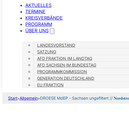
AKTUELLES
TERMINE
KREISVERBÄNDE
PROGRAMM
ÜBER UNS
LANDESVORSTAND
SATZUNG
AFD FRAKTION IM LANDTAG
AFD SACHSEN IM BUNDESTAG
PROGRAMMKOMMISSION
GENERATION DEUTSCHLAND
EU FRAKTION
Start
Allgemein
DROESE MdEP - Sachsen ungefiltert // 𝐍𝐨𝐫𝐝𝐬𝐭𝐫𝐞𝐚𝐦 𝐈𝐈 - 
>
>