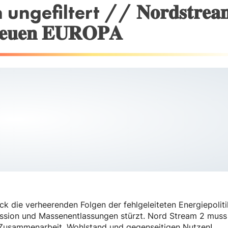
iltert // 𝐍𝐨𝐫𝐝𝐬𝐭𝐫𝐞𝐚
 𝐧𝐞𝐮𝐞𝐧 𝐄𝐔𝐑𝐎𝐏𝐀
k die verheerenden Folgen der fehlgeleiteten Energiepoliti
ssion und Massenentlassungen stürzt. Nord Stream 2 muss 
 Zusammenarbeit, Wohlstand und gegenseitigen Nutzen!