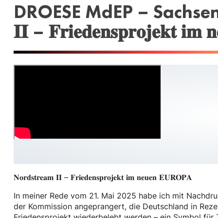
DROESE MdEP – Sachsen ungef
𝐈𝐈 – 𝐅𝐫𝐢𝐞𝐝𝐞𝐧𝐬𝐩𝐫𝐨𝐣𝐞𝐤𝐭 𝐢
𝐍𝐨𝐫𝐝𝐬𝐭𝐫𝐞𝐚𝐦 𝐈𝐈 – 𝐅𝐫𝐢𝐞𝐝𝐞𝐧𝐬𝐩𝐫𝐨𝐣𝐞𝐤𝐭 𝐢𝐦 𝐧𝐞𝐮𝐞𝐧 𝐄𝐔𝐑𝐎𝐏𝐀
In meiner Rede vom 21. Mai 2025 habe ich mit Nachdruc
der Kommission angeprangert, die Deutschland in Reze
Friedensprojekt wiederbelebt werden – ein Symbol für