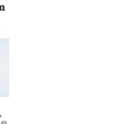
𝐦
k
als