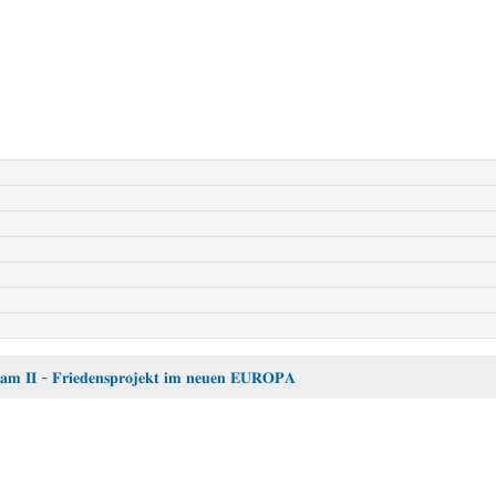
𝐫𝐢𝐞𝐝𝐞𝐧𝐬𝐩𝐫𝐨𝐣𝐞𝐤𝐭 𝐢𝐦 𝐧𝐞𝐮𝐞𝐧 𝐄𝐔𝐑𝐎𝐏𝐀