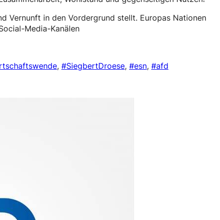
d Vernunft in den Vordergrund stellt. Europas Nationen
 Social-Media-Kanälen
rtschaftswende
,
#SiegbertDroese
,
#esn
,
#afd